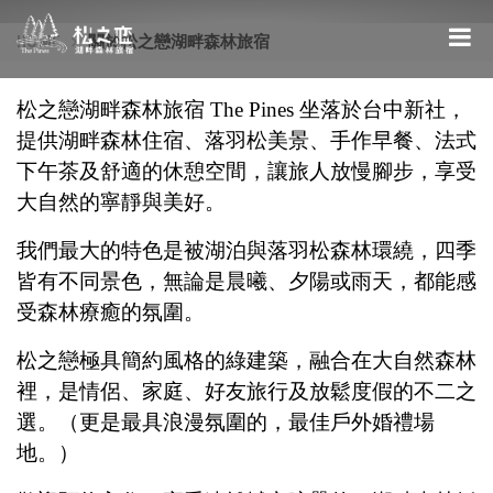
Toggle
HOME
關於松之戀湖畔森林旅宿
navigat
松之戀湖畔森林旅宿 The Pines 坐落於台中新社，
提供湖畔森林住宿、落羽松美景、手作早餐、法式
下午茶及舒適的休憩空間，讓旅人放慢腳步，享受
大自然的寧靜與美好。
我們最大的特色是被湖泊與落羽松森林環繞，四季
皆有不同景色，無論是晨曦、夕陽或雨天，都能感
受森林療癒的氛圍。
松之戀極具簡約風格的綠建築，融合在大自然森林
裡，是情侶、家庭、好友旅行及放鬆度假的不二之
選。（更是最具浪漫氛圍的，最佳戶外婚禮場
地。）