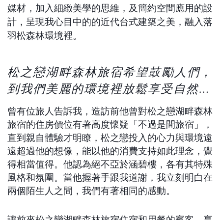
媒材，加入細緻美學的思維，及簡約空間應用的設
計，呈現我心目中的的近代台式建築之美，融入落
羽松森林環境裡。
松之戀湖畔森林旅宿希望鼓勵人們，
到我們美麗的環境裡放鬆享受自然…
曾有位旅人告訴我，造訪前他曾對松之戀湖畔森林
旅宿的住房價位有著高度懷疑「不過是間旅宿」，
直到親自體驗才明瞭，松之戀投入的心力與環境遠
遠超過他的想像，
能以他的消費支持如此理念，覺
得相當值得。
他認為絕不亞於涵碧樓，各有其特殊
風格和氛圍。
當他握著手跟我道謝，我立刻明白在
兩個陌生人之間，我們有著相同的感動。
讓前來松之戀湖畔森林旅宿住宿和用餐的賓客，享