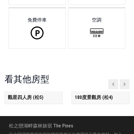
免費停車
空調
看其他房型
觀星四人房 (松5)
180度景觀房 (松4)
松之戀湖畔森林旅宿 The Pines